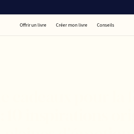
Offrir un livre
Créer mon livre
Conseils
de cadeaux pour la f
: 10 inspirations ori
t pleines d'émotion