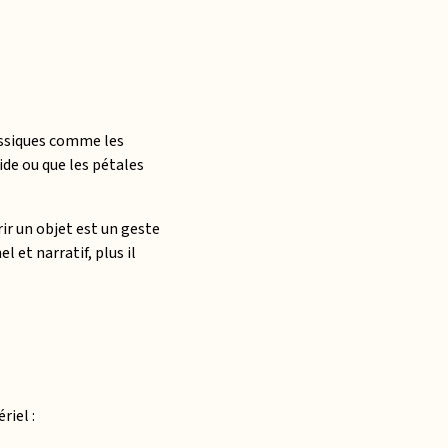
lassiques comme les
vide ou que les pétales
rir un objet est un geste
l et narratif, plus il
riel :