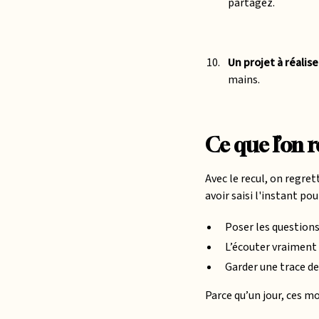
partagez.
Un projet à réalis
mains.
Ce que l’on 
Avec le recul, on regret
avoir saisi l'instant pour
Poser les question
L’écouter vraiment 
Garder une trace de 
Parce qu’un jour, ces m