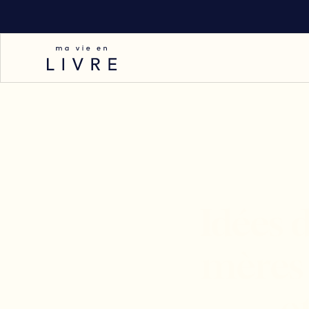
Idées 
mères 
e