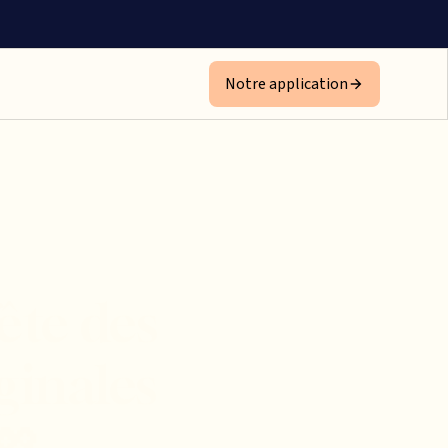
Notre application
ête des
ginales
💖