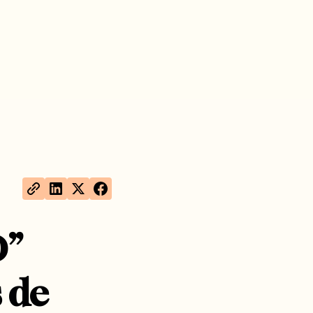
D”
 de