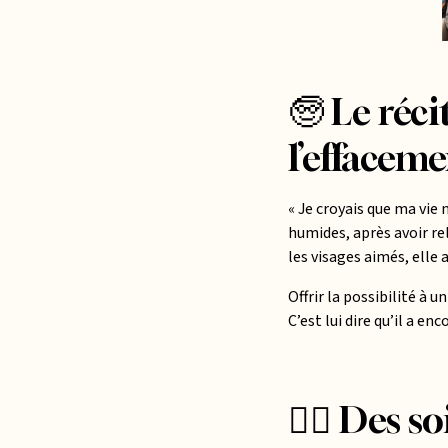
🧓 Le réci
l’effacem
« Je croyais que ma vie
humides, après avoir re
les visages aimés, elle 
Offrir la possibilité à u
C’est lui dire qu’il a en
👨‍⚕️ Des 