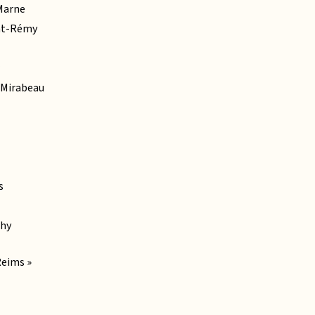
 Marne
int-Rémy
s Mirabeau
s
chy
Reims »