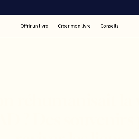
Offrir un livre
Créer mon livre
Conseils
 on réhumanisait la 
D ? Des souvenirs
raviver les liens