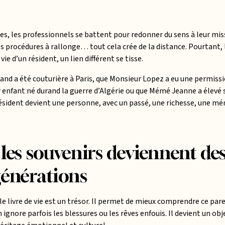
es, les professionnels se battent pour redonner du sens à leur mi
s procédures à rallonge… tout cela crée de la distance. Pourtant,
ie d’un résident, un lien différent se tisse.
d a été couturière à Paris, que Monsieur Lopez a eu une permissi
enfant né durand la guerre d’Algérie ou que Mémé Jeanne a élevé s
résident devient une personne, avec un passé, une richesse, une mé
les souvenirs deviennent de
générations
 le livre de vie est un trésor. Il permet de mieux comprendre ce par
 ignore parfois les blessures ou les rêves enfouis. Il devient un ob